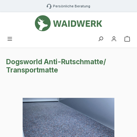
Zum Hauptinhalt springen
Persönliche Beratung
War
Dogsworld Anti-Rutschmatte/
Transportmatte
Bildergalerie überspringen