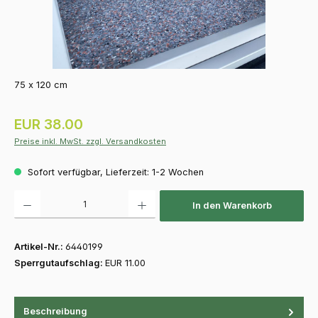
75 x 120 cm
Regulärer Preis:
EUR 38.00
Preise inkl. MwSt. zzgl. Versandkosten
Sofort verfügbar, Lieferzeit: 1-2 Wochen
Produkt Anzahl: Gib den gewünschten Wert ein oder benutze die Schaltfläch
In den Warenkorb
Artikel-Nr.:
6440199
Sperrgutaufschlag:
EUR 11.00
Beschreibung