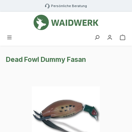
Zum Hauptinhalt springen
Persönliche Beratung
War
Dead Fowl Dummy Fasan
Bildergalerie überspringen