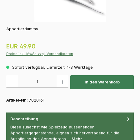
Apportierdummy
Regulärer Preis:
EUR 49.90
Preise inkl. MwSt. zzgl. Versandkosten
Sofort verfügbar, Lieferzeit: 1-3 Werktage
Produkt Anzahl: Gib den gewünschten Wert ein oder benutze die Schaltfläch
In den Warenkorb
Artikel-Nr.:
7020161
Beschreibung
Diese zunächst wie Spielzeug aussehenden
Apportiergegenstände, eignen sich hervorragend für die
Ausbildung des Apportierens.…
Mehr