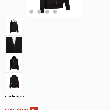
kuschelig warm
Verkaufspreis: