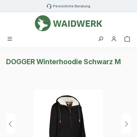
Zum Hauptinhalt springen
Persönliche Beratung
War
DOGGER Winterhoodie Schwarz M
Bildergalerie überspringen