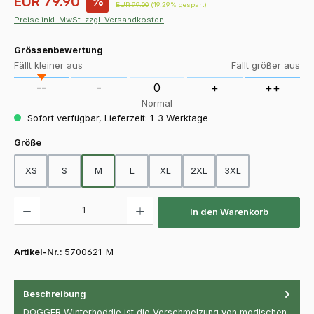
EUR 79.90
%
Regulärer Preis:
EUR 99.00
(19.29% gespart)
Preise inkl. MwSt. zzgl. Versandkosten
Grössenbewertung
Fällt kleiner aus
Fällt größer aus
--
-
0
+
++
Normal
Sofort verfügbar, Lieferzeit: 1-3 Werktage
auswählen
Größe
XS
S
M
L
XL
2XL
3XL
Produkt Anzahl: Gib den gewünschten Wert ein oder benutze die Schaltfläch
In den Warenkorb
Artikel-Nr.:
5700621-M
Beschreibung
DOGGER Winterhoddie ist die Verschmelzung von modischen,