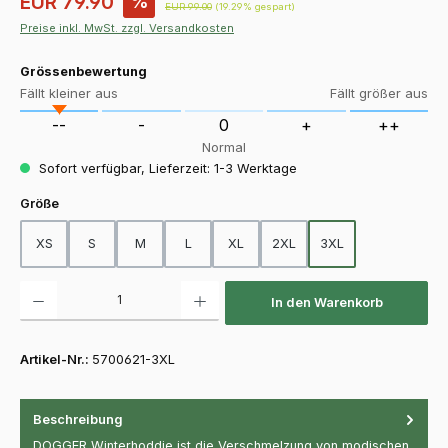
EUR 79.90
%
Regulärer Preis:
EUR 99.00
(19.29% gespart)
Preise inkl. MwSt. zzgl. Versandkosten
Grössenbewertung
Fällt kleiner aus
Fällt größer aus
--
-
0
+
++
Normal
Sofort verfügbar, Lieferzeit: 1-3 Werktage
auswählen
Größe
XS
S
M
L
XL
2XL
3XL
Produkt Anzahl: Gib den gewünschten Wert ein oder benutze die Schaltfläch
In den Warenkorb
Artikel-Nr.:
5700621-3XL
Beschreibung
DOGGER Winterhoddie ist die Verschmelzung von modischen,