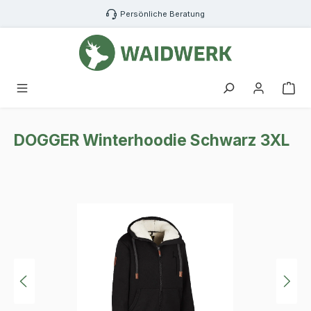
Zum Hauptinhalt springen
Persönliche Beratung
War
DOGGER Winterhoodie Schwarz 3XL
Bildergalerie überspringen