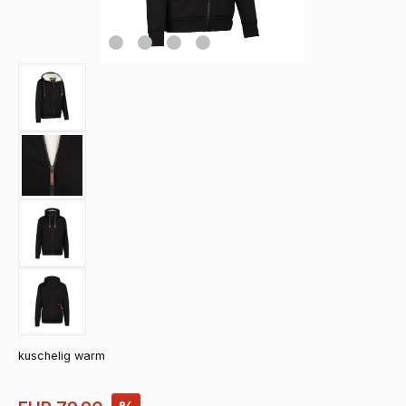
kuschelig warm
Verkaufspreis: