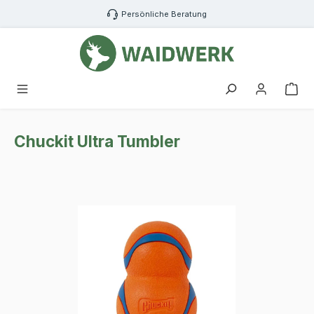
Zum Hauptinhalt springen
Persönliche Beratung
War
Chuckit Ultra Tumbler
Bildergalerie überspringen