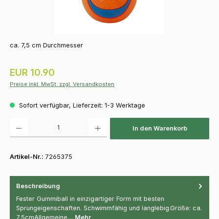
ca. 7,5 cm Durchmesser
Regulärer Preis:
EUR 10.90
Preise inkl. MwSt. zzgl. Versandkosten
Sofort verfügbar, Lieferzeit: 1-3 Werktage
Produkt Anzahl: Gib den gewünschten Wert ein oder benutze die Schaltfläch
In den Warenkorb
Artikel-Nr.:
7265375
Beschreibung
Fester Gummiball in einzigartiger Form mit besten
Sprungeigenschaften. Schwimmfähig und langlebig.Größe: ca.
7,5cmAllgemeine…
Mehr