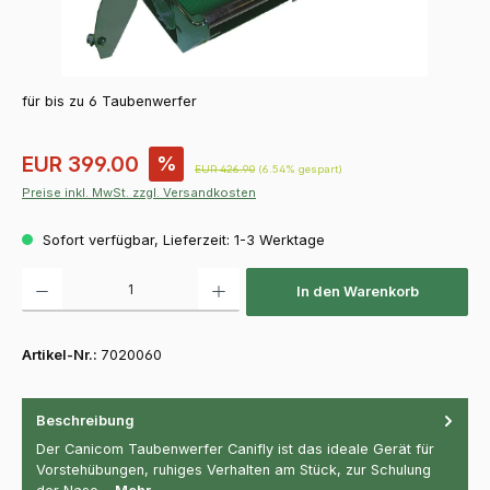
für bis zu 6 Taubenwerfer
Verkaufspreis:
EUR 399.00
%
Regulärer Preis:
EUR 426.90
(6.54% gespart)
Preise inkl. MwSt. zzgl. Versandkosten
Sofort verfügbar, Lieferzeit: 1-3 Werktage
Produkt Anzahl: Gib den gewünschten Wert ein oder benutze die Schaltfläch
In den Warenkorb
Artikel-Nr.:
7020060
Beschreibung
Der Canicom Taubenwerfer Canifly ist das ideale Gerät für
Vorstehübungen, ruhiges Verhalten am Stück, zur Schulung