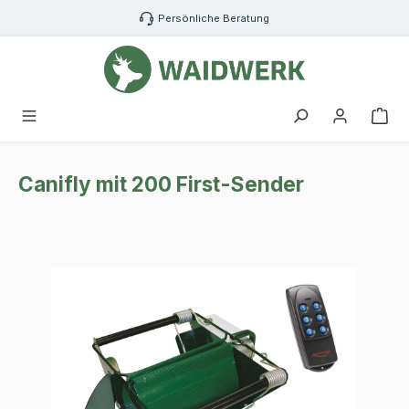
Zum Hauptinhalt springen
Persönliche Beratung
War
Canifly mit 200 First-Sender
Bildergalerie überspringen