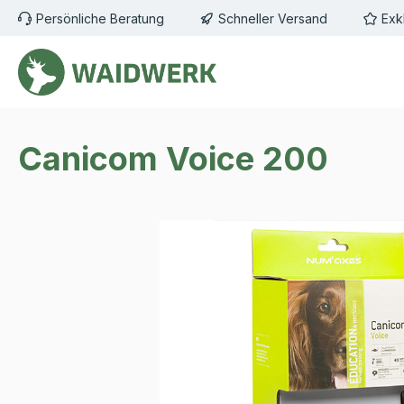
Persönliche Beratung
Schneller Versand
Exk
m Hauptinhalt springen
Zur Suche springen
Zur Hauptnavigation springen
Canicom Voice 200
Bildergalerie überspringen