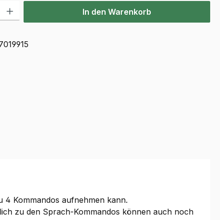
l: Gib den gewünschten Wert ein oder benutze die Schaltflächen u
In den Warenkorb
7019915
s zu 4 Kommandos aufnehmen kann.
tzlich zu den Sprach-Kommandos können auch noch