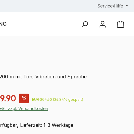
Service/Hilfe
NG
Ware
 200 m mit Ton, Vibration und Sprache
is:
9.90
%
Regulärer Preis:
EUR 204.90
(26.84% gespart)
MwSt. zzgl. Versandkosten
fügbar, Lieferzeit: 1-3 Werktage