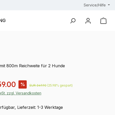
Service/Hilfe
NG
Ware
 mit 800m Reichweite für 2 Hunde
is:
59.00
%
Regulärer Preis:
EUR 349.90
(25.98% gespart)
MwSt. zzgl. Versandkosten
fügbar, Lieferzeit: 1-3 Werktage