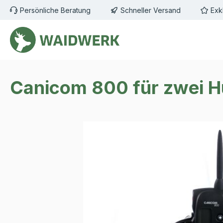
Persönliche Beratung
Schneller Versand
Exk
m Hauptinhalt springen
Zur Suche springen
Zur Hauptnavigation springen
Canicom 800 für zwei 
Bildergalerie überspringen