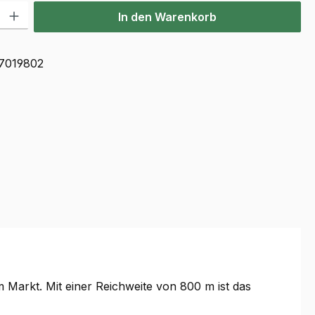
l: Gib den gewünschten Wert ein oder benutze die Schaltflächen u
In den Warenkorb
7019802
 Markt. Mit einer Reichweite von 800 m ist das