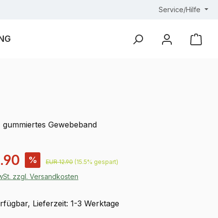
Service/Hilfe
NG
Ware
t, gummiertes Gewebeband
is:
.90
%
Regulärer Preis:
EUR 12.90
(15.5% gespart)
MwSt. zzgl. Versandkosten
fügbar, Lieferzeit: 1-3 Werktage