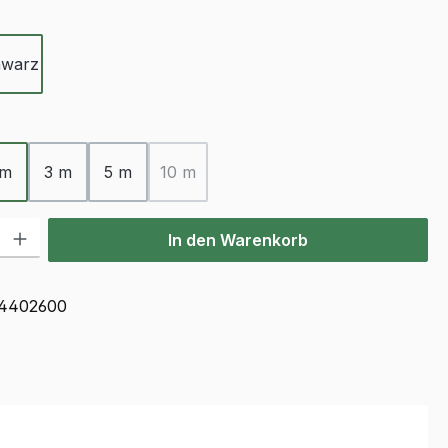
ählen
hwarz
ählen
 m
3 m
5 m
10 m
(Diese Option ist zurzeit nicht verfügbar.)
l: Gib den gewünschten Wert ein oder benutze die Schaltflächen u
In den Warenkorb
4402600