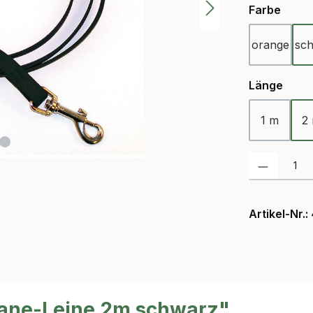
ausw
Farbe
orange
sc
ausw
Länge
1 m
2
Produkt Anzah
Artikel-Nr.:
hane-Leine 2m schwarz"