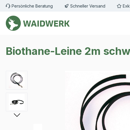
Persönliche Beratung
Schneller Versand
Exk
m Hauptinhalt springen
Zur Suche springen
Zur Hauptnavigation springen
Biothane-Leine 2m schw
Bildergalerie überspringen