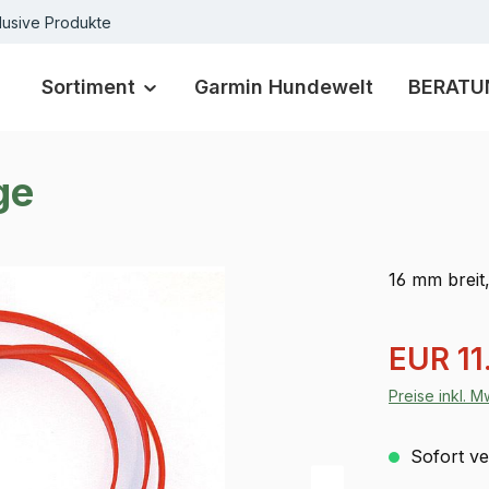
lusive Produkte
Sortiment
Garmin Hundewelt
BERATU
ge
16 mm brei
Verkaufspre
EUR 11
Preise inkl. 
Sofort ver