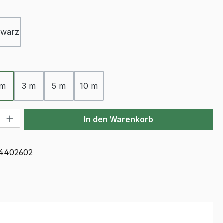
ählen
hwarz
ählen
 m
3 m
5 m
10 m
l: Gib den gewünschten Wert ein oder benutze die Schaltflächen u
In den Warenkorb
4402602