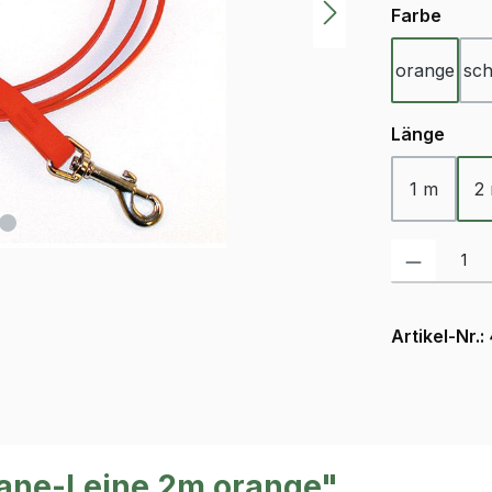
ausw
Farbe
orange
sc
ausw
Länge
1 m
2
Produkt Anzah
Artikel-Nr.:
hane-Leine 2m orange"