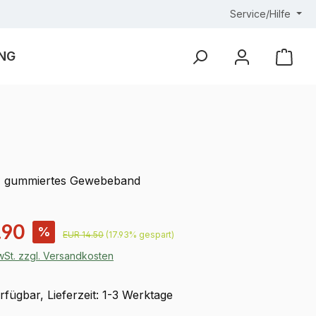
Service/Hilfe
NG
Ware
t, gummiertes Gewebeband
is:
.90
%
Regulärer Preis:
EUR 14.50
(17.93% gespart)
MwSt. zzgl. Versandkosten
fügbar, Lieferzeit: 1-3 Werktage