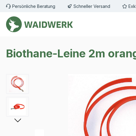
Persönliche Beratung
Schneller Versand
Exk
m Hauptinhalt springen
Zur Suche springen
Zur Hauptnavigation springen
Biothane-Leine 2m oran
Bildergalerie überspringen