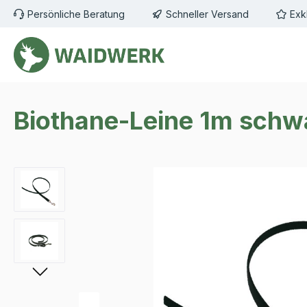
Persönliche Beratung
Schneller Versand
Exk
m Hauptinhalt springen
Zur Suche springen
Zur Hauptnavigation springen
Biothane-Leine 1m schw
Bildergalerie überspringen