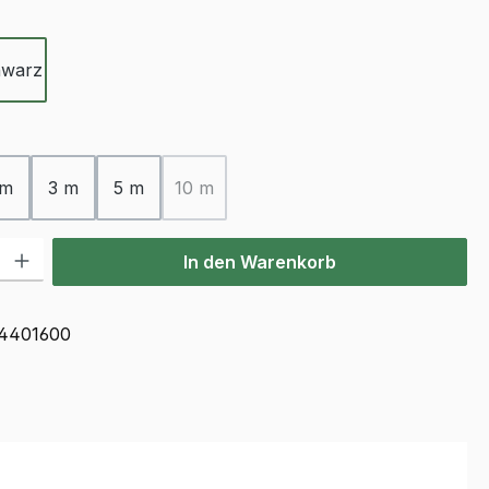
ählen
hwarz
ählen
 m
3 m
5 m
10 m
(Diese Option ist zurzeit nicht verfügbar.)
l: Gib den gewünschten Wert ein oder benutze die Schaltflächen u
In den Warenkorb
4401600