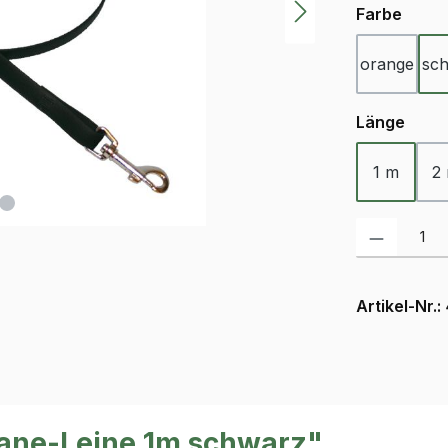
ausw
Farbe
orange
sc
ausw
Länge
1 m
2
Produkt Anzah
Artikel-Nr.:
hane-Leine 1m schwarz"