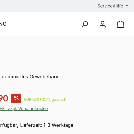
Service/Hilfe
NG
Ware
t, gummiertes Gewebeband
is:
90
%
Regulärer Preis:
EUR 9.90
(10.1% gespart)
MwSt. zzgl. Versandkosten
fügbar, Lieferzeit: 1-3 Werktage