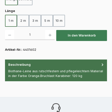
auswählen
Länge
1 m
2 m
3 m
5 m
10 m
Produkt Anzahl: Gib den gewünschten Wert ein oder benutze die Schaltfläch
In den Warenkorb
Artikel-Nr.:
4401602
Beschreibung
Biothane-Leine aus rutschfestem und pflegeleichtem Material
in der Farbe Orange.Bruchlast Karabiner: 120 kg