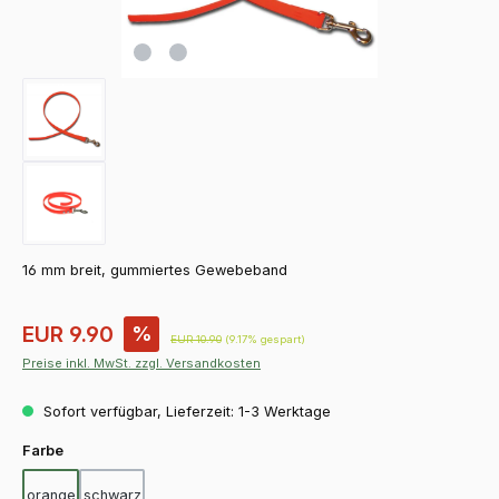
16 mm breit, gummiertes Gewebeband
Verkaufspreis:
EUR 9.90
%
Regulärer Preis:
EUR 10.90
(9.17% gespart)
Preise inkl. MwSt. zzgl. Versandkosten
Sofort verfügbar, Lieferzeit: 1-3 Werktage
auswählen
Farbe
orange
schwarz