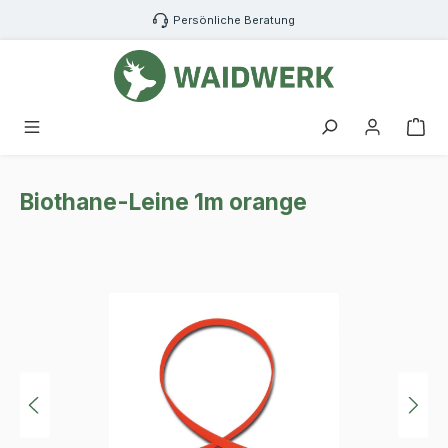
Zum Hauptinhalt springen
Persönliche Beratung
War
Biothane-Leine 1m orange
Bildergalerie überspringen