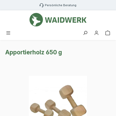
Zum Hauptinhalt springen
Persönliche Beratung
War
Apportierholz 650 g
Bildergalerie überspringen