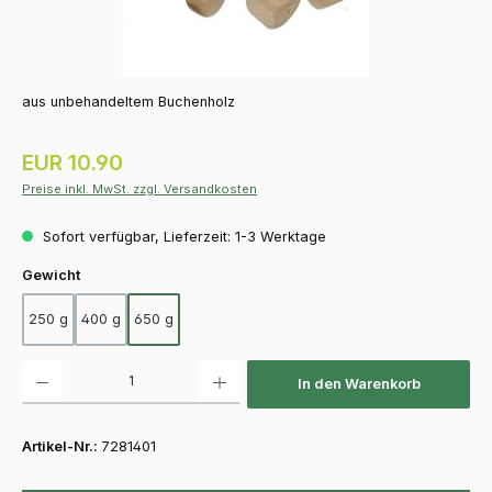
aus unbehandeltem Buchenholz
Regulärer Preis:
EUR 10.90
Preise inkl. MwSt. zzgl. Versandkosten
Sofort verfügbar, Lieferzeit: 1-3 Werktage
auswählen
Gewicht
250 g
400 g
650 g
Produkt Anzahl: Gib den gewünschten Wert ein oder benutze die Schaltfläch
In den Warenkorb
Artikel-Nr.:
7281401