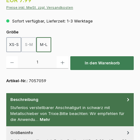
Preise inkl. MwSt. zzgl. Versandkosten
Sofort verfügbar, Lieferzeit: 1-3 Werktage
auswählen
Größe
XS-S
S-M
M-L
(Diese Option ist zurzeit nicht verfügbar.)
Produkt Anzahl: Gib den gewünschten Wert ein oder benutze die Schaltfläch
In den Warenkorb
Artikel-Nr.:
7057059
Beschreibung
Stufenlos verstellbarer Anschnallgurt in schwarz mit
Metallschieber von Trixie.Bitte beachten: Wir empfehlen für
die Anwendu…
Mehr
Größeninfo