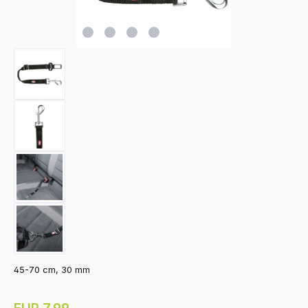
45-70 cm, 30 mm
Regulärer Preis:
EUR 7.99