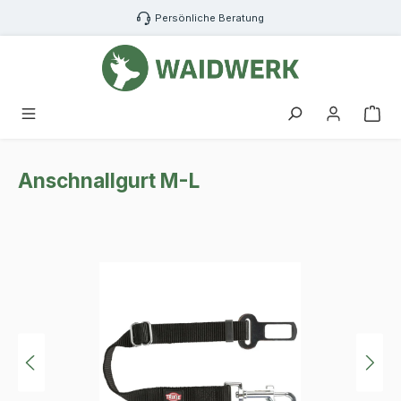
Zum Hauptinhalt springen
Persönliche Beratung
War
Anschnallgurt M-L
Bildergalerie überspringen