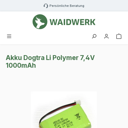
Zum Hauptinhalt springen
Persönliche Beratung
War
Akku Dogtra Li Polymer 7,4V
1000mAh
Bildergalerie überspringen