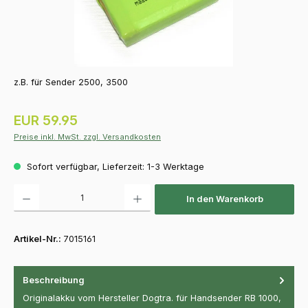
z.B. für Sender 2500, 3500
Regulärer Preis:
EUR 59.95
Preise inkl. MwSt. zzgl. Versandkosten
Sofort verfügbar, Lieferzeit: 1-3 Werktage
Produkt Anzahl: Gib den gewünschten Wert ein oder benutze die Schaltfläch
In den Warenkorb
Artikel-Nr.:
7015161
Beschreibung
Originalakku vom Hersteller Dogtra. für Handsender RB 1000,