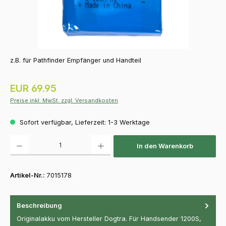
z.B. für Pathfinder Empfänger und Handteil
Regulärer Preis:
EUR 69.95
Preise inkl. MwSt. zzgl. Versandkosten
Sofort verfügbar, Lieferzeit: 1-3 Werktage
Produkt Anzahl: Gib den gewünschten Wert ein oder benutze die Schaltfläch
In den Warenkorb
Artikel-Nr.:
7015178
Beschreibung
Originalakku vom Hersteller Dogtra. Für Handsender 1200S,