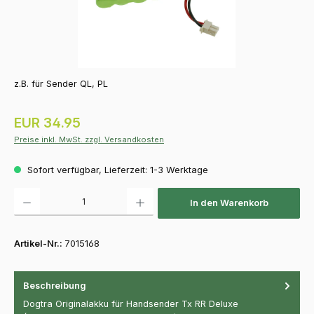
z.B. für Sender QL, PL
Regulärer Preis:
EUR 34.95
Preise inkl. MwSt. zzgl. Versandkosten
Sofort verfügbar, Lieferzeit: 1-3 Werktage
Produkt Anzahl: Gib den gewünschten Wert ein oder benutze die Schaltfläch
In den Warenkorb
Artikel-Nr.:
7015168
Beschreibung
Dogtra Originalakku für Handsender Tx RR Deluxe