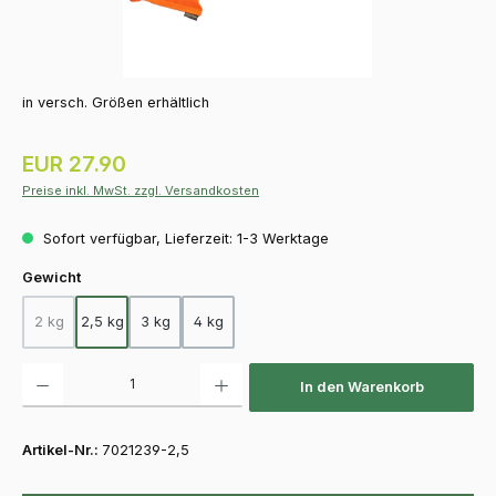
in versch. Größen erhältlich
Regulärer Preis:
EUR 27.90
Preise inkl. MwSt. zzgl. Versandkosten
Sofort verfügbar, Lieferzeit: 1-3 Werktage
auswählen
Gewicht
2 kg
2,5 kg
3 kg
4 kg
(Diese Option ist zurzeit nicht verfügbar.)
Produkt Anzahl: Gib den gewünschten Wert ein oder benutze die Schaltfläch
In den Warenkorb
Artikel-Nr.:
7021239-2,5